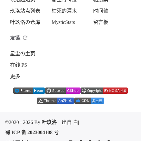
玖洛站点列表
枯死的灌木
时间轴
叶玖洛の仓库
MysticStars
留言板
友链
星尘の主页
在线 PS
更多
©2020 - 2026 By
叶玖洛
出自 白头
|
蜀 ICP 备 2023004108 号