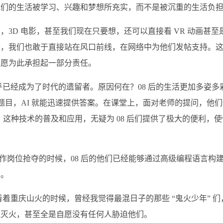
我们的生活被学习、兴趣和梦想所充实，而不是被沉重的生活负
画，3D 电影，甚至我们现在只要想，还可以直接看 VR 动画甚至是
候，我们也敢于直接站在风口前线，在网络中为他们发帖支持。
自愿为此承担起一部分责任。
 后似乎已经成为了时代的遗留者。原因何在？08 后的生活更加多姿
业题目，AI 就能迅速提供答案。在课堂上，面对老师的提问，他
。这种技术的普及和应用，无疑为 08 后们提供了极大的便利，
们工作岗位抢夺的时候，08 后的他们已经能够通过高级编程语言构
术。
看着重庆山火的时候，曾经我觉得最混日子的那些 “鬼火少年” 
线灭火，甚至全是自愿没有任何人胁迫他们。