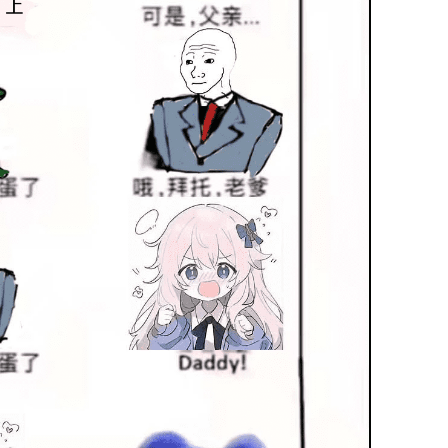
兴趣点
寻找你感兴趣的领域
杏子
3
8
Hadoop 课程
Linux 教程
Pytho
谢博主的
4
2
1
云厂商活动合集
公告
大学乐跑
41
4
5
技术教程
数据库技术
杂七杂八