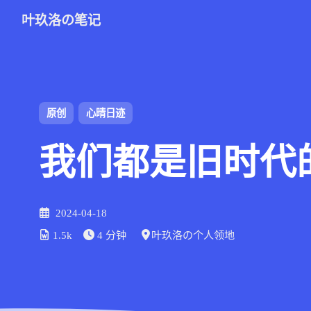
叶玖洛の笔记
原创
心晴日迹
我们都是旧时代
2024-04-18
1.5k
4 分钟
叶玖洛の个人领地