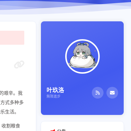
叶玖洛
过的艰辛。我
無限進步
的方式多种多
娱乐生活。
、收割粮食