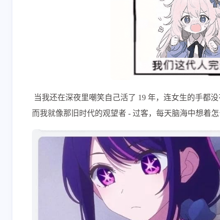
最新的 C16 金标系
我看到那个
统，官方封堵了这个
有 OnePlus 和
方案，就算你抓到了
选项，你文
6-29-2026
6-29-2026
token，也用不了了 已
一加 ACE5P
经没办法自己解锁
点 Oppo，
了，C16 金标以前的
这两个子品
叶玖洛
232533
系统还可以。欧加系
Oppo 就好
什么网页？🤔你这跑
网页打不开
列抓包全部选欧。
具体型号还
评论留言区我很懵，
了 PC 版音
呢？
​ 当我还在深夜里嘲笑自己活了 19 年，连女生的手
是那个帖子的什么打
5-28-2026
5-28-2026
而我就像那旧时代的观望者 - 过客，每天脑海中想着
不开？