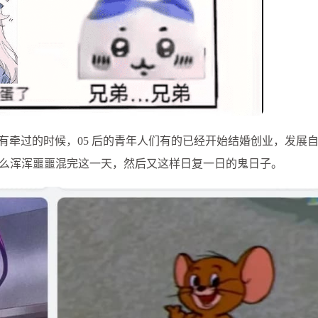
软件界面
 realme
中演示用
ro 同样是
意思是其实
牌都点
6468
吗？还是和
七月 2026
六月 2026
，下载不
有关系
3
3
乐
篇
篇
都没有牵过的时候，05 后的青年人们有的已经开始结婚创业，发展
怎么浑浑噩噩混完这一天，然后又这样日复一日的鬼日子。
三月 2026
二月 2026
1
1
篇
篇