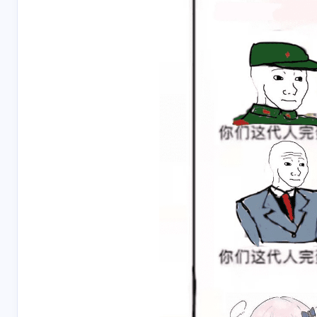
互动
最新评论
2521284684
可靠的
HiAgent 安装了在桌
已解决，谢
面找不到，在应用信
奉献！
息能找到但是无法打
2 天前
7-1-2026
开😭。鸿蒙 4.2
叶玖洛
kk