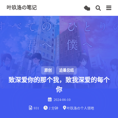
叶玖洛の笔记
原创
追番总结
致深爱你的那个我，致我深爱的每个
你
2024-06-10
931
2 分钟
叶玖洛の个人领地