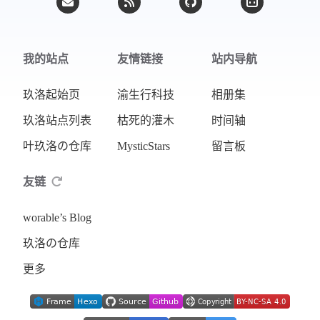
我的站点
友情链接
站内导航
玖洛起始页
渝生行科技
相册集
玖洛站点列表
枯死的灌木
时间轴
叶玖洛の仓库
MysticStars
留言板
友链
worable’s Blog
玖洛の仓库
更多