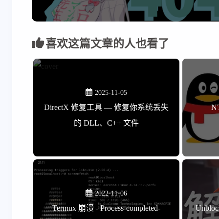
经没办法自己解锁
点 Oppo，
了，C16 金标以前的
这两个子品
叶玖洛
232533
系统还可以。欧加系
Oppo 就好
什么网页？🤔你这跑
网页打不开
列抓包全部选欧。
具体型号还
喜欢这篇文章的人也看了
评论留言区我很懵，
了 PC 版音
呢？
是那个帖子的什么打
5-28-2026
5-28-2026
不开？
2025-11-05
DirectX 修复工具 — 修复你系统丢失
N
的 DLL、C++ 文件
2022-11-06
Termux 崩溃 - Process-completed-
Unblo