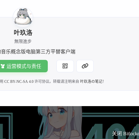
兴趣点
叶玖洛
寻找你感兴趣的领域
無限進步
狗音乐概念版电脑第三方平替客户端
杏子
3
8
Hadoop 课程
Linux 教程
Pytho
谢博主的
运营模式与责任
4
2
1
云厂商活动合集
公告
大学乐跑
采用
CC BY-NC-SA 4.0
许可协议。转载请注明来自
叶玖洛の笔记
！
41
4
5
技术教程
数据库技术
杂七杂八
软件界面
 realme
中演示用
关闭 Bitlock
ro 同样是