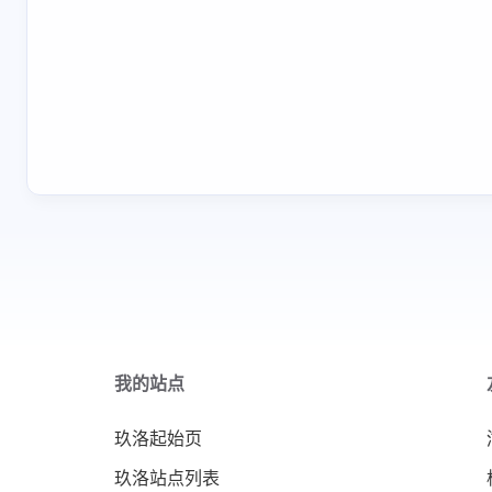
我的站点
玖洛起始页
玖洛站点列表