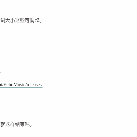
歌词大小这些可调整。
c
i/EchoMusic/releases
，就这样结束吧。