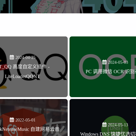
意思是其实
牌都点
6468
吗？还是和
七月 2026
六月 2026
，下载不
有关系
3
3
乐
篇
篇
三月 2026
二月 2026
1
1
篇
篇
2024-04-25
2024-05-03
T_QQ 高度自定义插件 -
PC 调用微信 OCR 识
LiteLoaderQQNT
2022-05-01
2024-05-13
ckNeteaseMusic 自建网易云音
Windows DNS 快捷优选