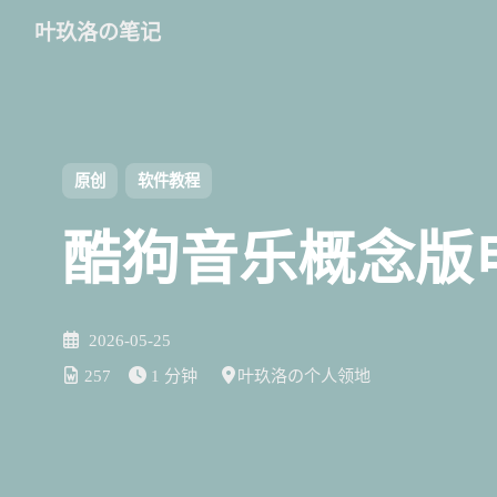
叶玖洛の笔记
原创
软件教程
酷狗音乐概念版
2026-05-25
257
1 分钟
叶玖洛の个人领地