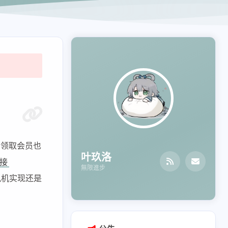
，领取会员也
叶玖洛
接
無限進步
拟机实现还是