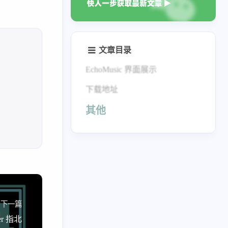
文章目录
EchoMusic 界面展示
下载地址
8
3
n 学习笔记
vue 学习
其他
10
1
心晴日迹
思科模拟器
32
10
软件教程
追番总结
下一篇
er 指北