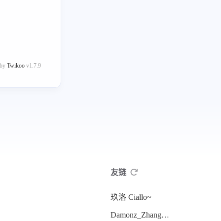
 by
Twikoo
v1.7.9
友链
玖洛 Ciallo~
Damonz_Zhang の Blog