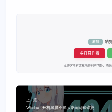
互动
最新评论
酷
原创
2521284684
可靠的
HiAgent 安装了在桌
已解决，谢
打赏作者
面找不到，在应用信
奉献！
息能找到但是无法打
本博客所有文章除特别声明外，均
2 天前
7-1-2026
开😭。鸿蒙 4.2
叶玖洛
kk
最新的 C16 金标系
我看到那个
统，官方封堵了这个
有 OnePlus 和
上一篇
方案，就算你抓到了
选项，你文
6-29-2026
6-29-2026
Windows 开机黑屏不显示桌面问题修复
token，也用不了了 已
一加 ACE5P