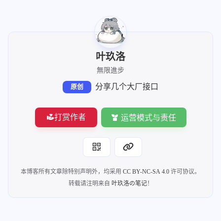
叶玖洛
無限進步
分享几个大厂接口
原创
打赏作者
运营模式与责任
本博客所有文章除特别声明外，均采用
CC BY-NC-SA 4.0
许可协议。
转载请注明来自
叶玖洛の笔记
！