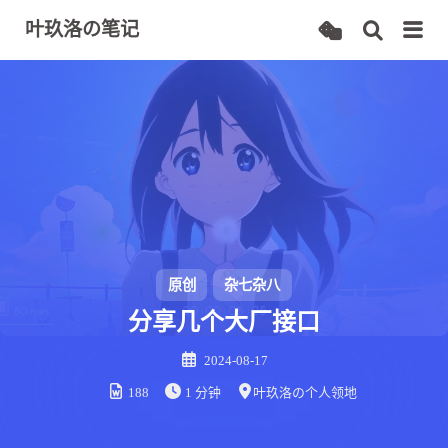
叶玖洛の笔记
原创
杂七杂八
分享几个大厂接口
2024-08-17
188
1 分钟
叶玖洛の个人领地