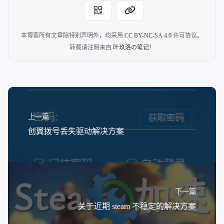
本博客所有文章除特别声明外，均采用
CC BY-NC-SA 4.0
许可协议。
转载请注明来自
叶玖洛の笔记
！
上一篇
创翼拨号丢失驱动解决方案
下一篇
关于近期 steam 不稳定的解决方案