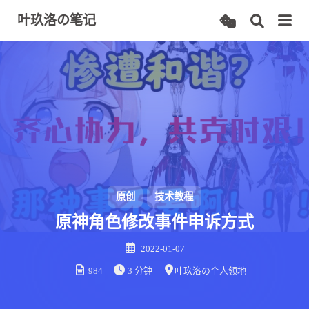
叶玖洛の笔记
原创
技术教程
原神角色修改事件申诉方式
2022-01-07
984
3 分钟
叶玖洛の个人领地