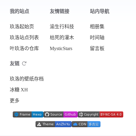
我的站点
友情链接
站内导航
玖洛起始页
渝生行科技
相册集
玖洛站点列表
枯死的灌木
时间轴
叶玖洛の仓库
MysticStars
留言板
友链
玖洛的壁纸存档
冰糖 XH
更多