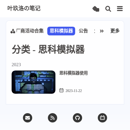
叶玖洛の笔记
总结
云厂商活动合集
思科模拟器
公告
大学乐跑
更多
分类 - 思科模拟器
2023
思科模拟器使用
2023-11-22