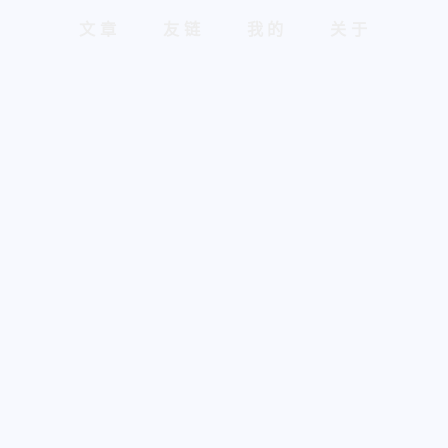
文章
友链
我的
关于